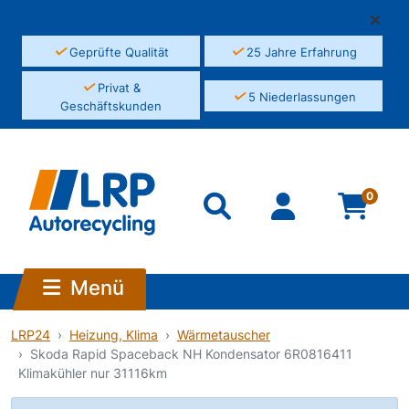
✓
✓
Geprüfte Qualität
25 Jahre Erfahrung
✓
Privat &
✓
5 Niederlassungen
Geschäftskunden
0
Menü
LRP24
Heizung, Klima
Wärmetauscher
Skoda Rapid Spaceback NH Kondensator 6R0816411
Klimakühler nur 31116km