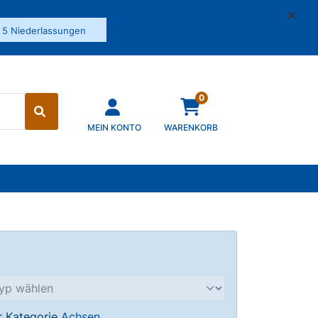
✓
5 Niederlassungen
0
MEIN KONTO
WARENKORB
er Kategorie
Achsen
.