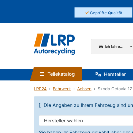
✓
Geprüfte Qualität
Ich fahre...
Teilekatalog
Hersteller
LRP24
Fahrwerk
Achsen
Skoda Octavia 1Z
Die Angaben zu Ihrem Fahrzeug sind unvo
Sie haben Ihr Fahrzeug gewählt aber der 