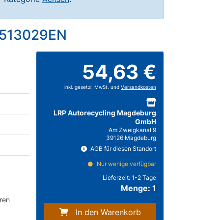
K0513029EN
54,63 €
inkl. gesetzl. MwSt. und
Versandkosten
LRP Autorecycling Magdeburg
GmbH
Am Zweigkanal 9
39126 Magdeburg
AGB für diesen Standort
Nur wenige verfügbar
Lieferzeit:
1-2 Tage
Menge: 1
ren
In den Warenkorb