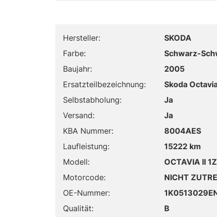
Hersteller:
SKODA
Farbe:
Schwarz-Sch
Baujahr:
2005
Ersatzteilbezeichnung:
Skoda Octavi
Selbstabholung:
Ja
Versand:
Ja
KBA Nummer:
8004AES
Laufleistung:
15222 km
Modell:
OCTAVIA II 1
Motorcode:
NICHT ZUTR
OE-Nummer:
1K0513029E
Qualität:
B