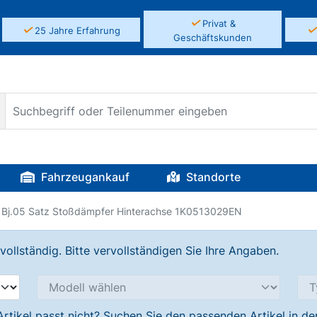
✓
Privat &
✓
25 Jahre Erfahrung
Geschäftskunden
Fahrzeugankauf
Standorte
 Bj.05 Satz Stoßdämpfer Hinterachse 1K0513029EN
llständig. Bitte vervollständigen Sie Ihre Angaben.
Artikel passt nicht? Suchen Sie den passenden Artikel in d