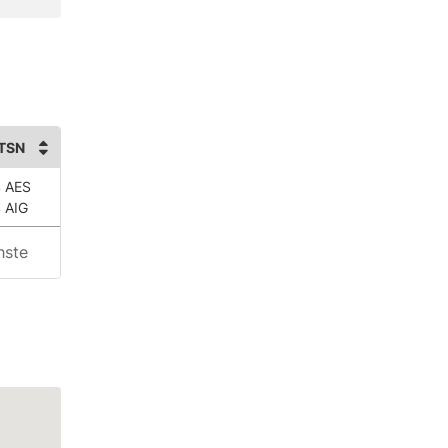
TSN
 AES
 AIG
hste