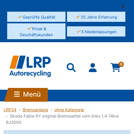
✓
✓
Geprüfte Qualität
25 Jahre Erfahrung
✓
Privat &
✓
5 Niederlassungen
Geschäftskunden
0
Menü
LRP24
Bremsanlage
ohne Kategorie
Skoda Fabia 6Y original Bremssattel vorn links 1.4 74kw
BJ2000