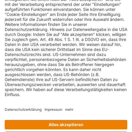
cylinder on
demand
A1 1.4 TFSI
INFORMATIONEN
Sportback
AUDI
A1 (8X)
150 PS
cylinder on
demand
KUNDENSERVICE
A1 1.4 TFSI
AUDI
A1 (8X)
Sportback S
185 PS
INFORMATIONEN
tronic
AUDI
A1 (8X)
A1 1.6 TDI
116 PS
ZAHLUNGSARTEN
AUDI
A1 (8X)
A1 1.6 TDI
90 PS
AUDI
A1 (8X)
A1 1.6 TDI
105 PS
KONTAKT
A1 1.6 TDI
AUDI
A1 (8X)
90 PS
Sportback
GEPRÜFTE QUALITÄT
A1 1.6 TDI
AUDI
A1 (8X)
116 PS
Sportback
VERSANDARTEN