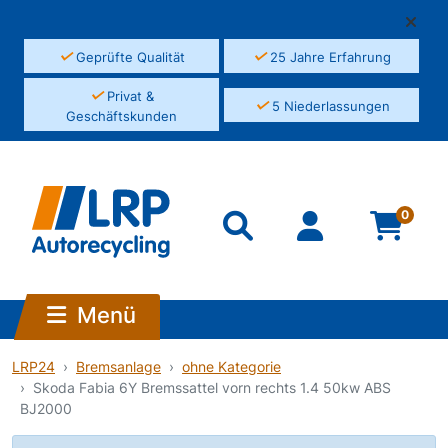
✓
✓
Geprüfte Qualität
25 Jahre Erfahrung
✓
Privat &
✓
5 Niederlassungen
Geschäftskunden
0
Menü
LRP24
Bremsanlage
ohne Kategorie
Skoda Fabia 6Y Bremssattel vorn rechts 1.4 50kw ABS
BJ2000