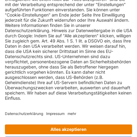
cylinder on
demand
A1 1.4 TFSI
INFORMATIONEN
Sportback
AUDI
A1 (8X)
150 PS
cylinder on
demand
KUNDENSERVICE
A1 1.4 TFSI
AUDI
A1 (8X)
Sportback S
185 PS
INFORMATIONEN
tronic
AUDI
A1 (8X)
A1 1.6 TDI
105 PS
ZAHLUNGSARTEN
AUDI
A1 (8X)
A1 1.6 TDI
90 PS
AUDI
A1 (8X)
A1 1.6 TDI
116 PS
KONTAKT
A1 1.6 TDI
AUDI
A1 (8X)
90 PS
Sportback
GEPRÜFTE QUALITÄT
A1 1.6 TDI
AUDI
A1 (8X)
116 PS
Sportback
VERSANDARTEN