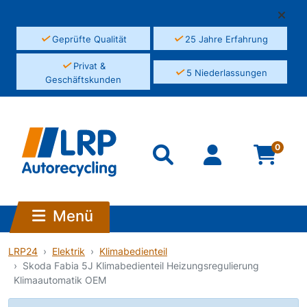
✓
✓
Geprüfte Qualität
25 Jahre Erfahrung
✓
Privat &
✓
5 Niederlassungen
Geschäftskunden
0
Menü
LRP24
Elektrik
Klimabedienteil
Skoda Fabia 5J Klimabedienteil Heizungsregulierung
Klimaautomatik OEM