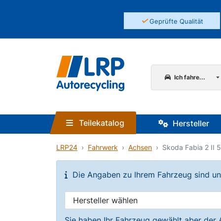
✓
Geprüfte Qualität
Ich fahre...
Teilekatalog
Hersteller
LRP24
Fahrwerk
Achsen
Skoda Fabia 2 II 
Die Angaben zu Ihrem Fahrzeug sind unvo
Sie haben Ihr Fahrzeug gewählt aber der 