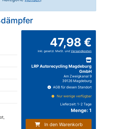
oßdämpfer
47,98 €
inkl. gesetzl. MwSt. und
Versandkosten
LRP Autorecycling Magdeburg
GmbH
Am Zweigkanal 9
39126 Magdeburg
AGB für diesen Standort
Nur wenige verfügbar
Lieferzeit:
1-2 Tage
Menge: 1
ot,
In den Warenkorb