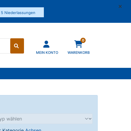
✓
5 Niederlassungen
0
MEIN KONTO
WARENKORB
er Kategorie
Achsen
.