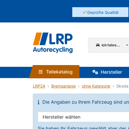
✓
Geprüfte Qualität
Ich fahre...
Teilekatalog
Hersteller
LRP24
Bremsanlage
ohne Kategorie
Skoda 
Die Angaben zu Ihrem Fahrzeug sind unvo
Sie haben Ihr Fahrzeug gewählt aber der 