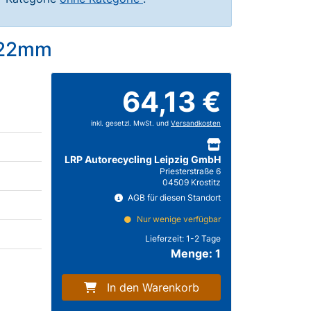
6x22mm
64,13 €
inkl. gesetzl. MwSt. und
Versandkosten
LRP Autorecycling Leipzig GmbH
Priesterstraße 6
04509 Krostitz
AGB für diesen Standort
Nur wenige verfügbar
Lieferzeit:
1-2 Tage
Menge: 1
In den Warenkorb