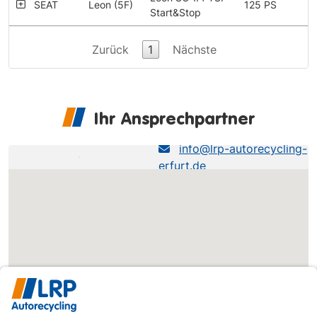
SEAT
Leon (5F)
125 PS
Start&Stop
Zurück
1
Nächste
Ihr Ansprechpartner
LRP Erfurt
info@lrp-autorecycling-
erfurt.de
0361-493490