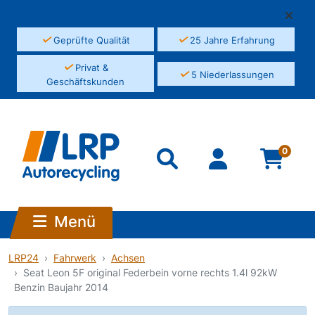
✓
✓
Geprüfte Qualität
25 Jahre Erfahrung
✓
Privat &
✓
5 Niederlassungen
Geschäftskunden
0
Menü
LRP24
Fahrwerk
Achsen
Seat Leon 5F original Federbein vorne rechts 1.4l 92kW
Benzin Baujahr 2014