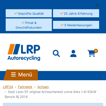
✓
✓
Geprüfte Qualität
25 Jahre Erfahrung
✓
Privat &
✓
5 Niederlassungen
Geschäftskunden
0
Menü
LRP24
Fahrwerk
Achsen
Seat Leon 5F original Achsschenkel vorne links 1.4l 92kW
Benzin Bj 2014