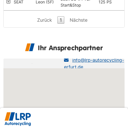
SEAT
Leon (5F)
125 PS
Start&Stop
Zurück
1
Nächste
Ihr Ansprechpartner
LRP Erfurt
info@lrp-autorecycling-
erfurt.de
0361-493490