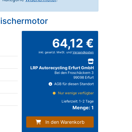
wischermotor
64,12 €
inkl. gesetzl. MwSt. und
Versandkosten
LRP Autorecycling Erfurt GmbH
Bei den Froschäckern 3
99098 Erfurt
AGB für diesen Standort
Nur wenige verfügbar
Lieferzeit:
1-2 Tage
Menge: 1
In den Warenkorb