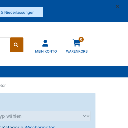
✓
5 Niederlassungen
0
MEIN KONTO
WARENKORB
tor
er Kategorie
Wischermotor
.