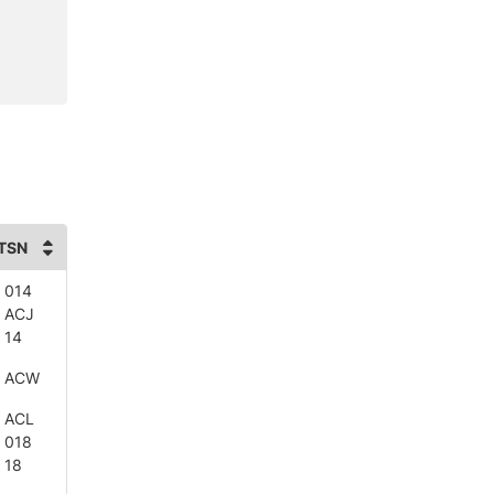
TSN
 014
 ACJ
 14
3 ACW
 ACL
 018
 18