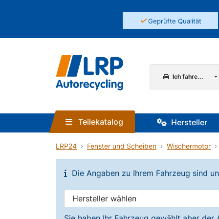
✓
Geprüfte Qualität
Ich fahre...
Teilekatalog
Hersteller
LRP24
Fenster und Scheiben
Wischermotor
Die Angaben zu Ihrem Fahrzeug sind unvo
Sie haben Ihr Fahrzeug gewählt aber der 