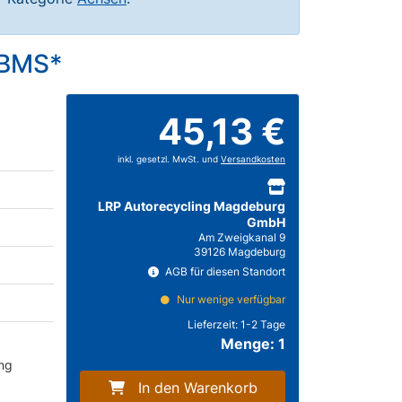
 *BMS*
45,13 €
inkl. gesetzl. MwSt. und
Versandkosten
LRP Autorecycling Magdeburg
GmbH
Am Zweigkanal 9
39126 Magdeburg
AGB für diesen Standort
Nur wenige verfügbar
Lieferzeit:
1-2 Tage
Menge: 1
ung
In den Warenkorb