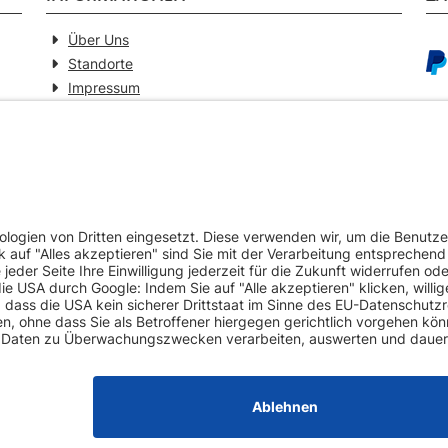
Über Uns
Standorte
Impressum
Barrierefreiheitserklärung
GEPRÜFTE QUALITÄT
VE
Ersatzteilverkauf mit Gewährleistung
Pa
Zertifizierter Fahrzeug-Demontagebetrieb
Umweltschonende Werkstattentsorgungen
Europaweiter Versand (auf Anfrage)
Mehr als 20 Jahre Erfahrung