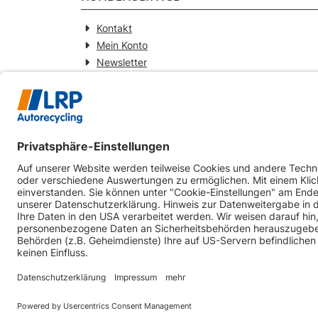
Kontakt
Mein Konto
Newsletter
Widerrufsformular
KONTAKT
Webseitenbetreiber
LRP-Autorecycling Magdeburg GmbH
Am Zweigkanal 9
39126 Magdeburg
0391-5441930
info@lrp-autorecycling-magdeburg.de