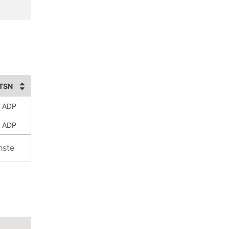
TSN
 ADP
 ADP
hste