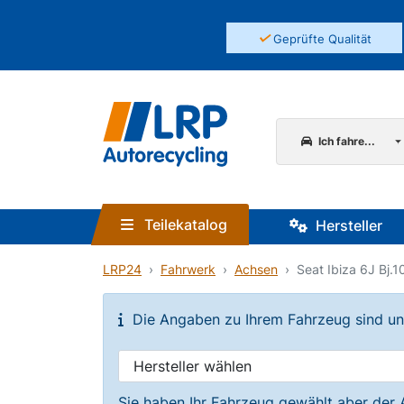
✓
Geprüfte Qualität
Ich fahre...
Teilekatalog
Hersteller
LRP24
Fahrwerk
Achsen
Seat Ibiza 6J Bj.
Die Angaben zu Ihrem Fahrzeug sind unvo
Sie haben Ihr Fahrzeug gewählt aber der 