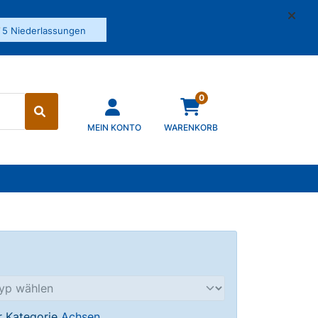
✓
5 Niederlassungen
0
MEIN KONTO
WARENKORB
er Kategorie
Achsen
.