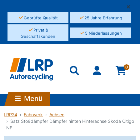
✓
✓
Geprüfte Qualität
25 Jahre Erfahrung
✓
Privat &
✓
5 Niederlassungen
Geschäftskunden
0
Menü
LRP24
Fahrwerk
Achsen
Satz Stoßdämpfer Dämpfer hinten Hinterachse Skoda Citigo
NF