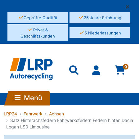
✓
✓
Geprüfte Qualität
25 Jahre Erfahrung
✓
Privat &
✓
5 Niederlassungen
Geschäftskunden
0
Menü
LRP24
Fahrwerk
Achsen
Satz Hinterachsfedern Fahrwerksfedern Federn hinten Dacia
Logan LS0 Limousine