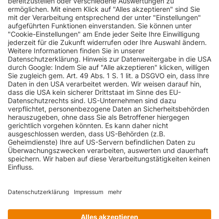
Scenic RX4
RENAULT
Scenic (JA)
138 PS
2.0
INFORMATIONEN
KUNDENSERVICE
INFORMATIONEN
ZAHLUNGSARTEN
KONTAKT
GEPRÜFTE QUALITÄT