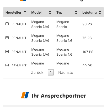
Hersteller
Modell
Typ
Leistung
Megane
Megane
RENAULT
98 PS
Scenic (JA)
Scenic
Megane
Megane
RENAULT
75 PS
Scenic (JA)
Scenic 1.6
Megane
Megane
RENAULT
107 PS
Scenic (JA)
Scenic 1.6
Megane
Megane
RENAULT
90 PS
Scenic (JA)
Scenic 1.6e
Zurück
1
Nächste
Megane
Megane
RENAULT
90 PS
Scenic (JA)
Scenic 1.9 dT
Megane
Megane
RENAULT
114 PS
Ihr Ansprechpartner
Scenic (JA)
Scenic 2.0
Megane
Megane