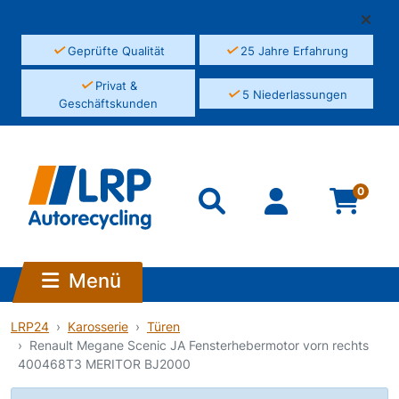
✓
✓
Geprüfte Qualität
25 Jahre Erfahrung
✓
Privat &
✓
5 Niederlassungen
Geschäftskunden
0
Menü
LRP24
Karosserie
Türen
Renault Megane Scenic JA Fensterhebermotor vorn rechts
400468T3 MERITOR BJ2000