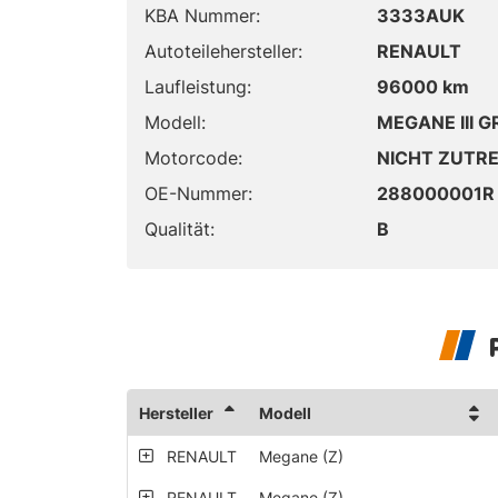
KBA Nummer:
3333AUK
Autoteilehersteller:
RENAULT
Laufleistung:
96000 km
Modell:
MEGANE III 
Motorcode:
NICHT ZUTR
OE-Nummer:
288000001R
Qualität:
B
Hersteller
Modell
RENAULT
Megane (Z)
RENAULT
Megane (Z)