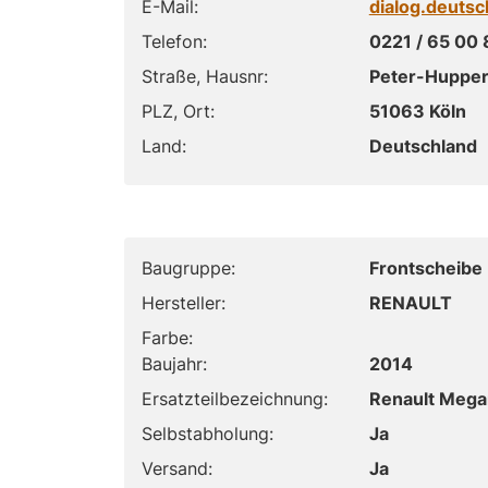
E-Mail:
dialog.deuts
Telefon:
0221 / 65 00 
Straße, Hausnr:
Peter-Hupper
PLZ, Ort:
51063 Köln
Land:
Deutschland
Baugruppe:
Frontscheibe
Hersteller:
RENAULT
Farbe:
Baujahr:
2014
Ersatzteilbezeichnung:
Renault Megan
Selbstabholung:
Ja
Versand:
Ja