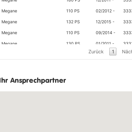
Megane
110 PS
02/2012 -
333
Megane
132 PS
12/2015 -
333
Megane
110 PS
09/2014 -
333
Megane
130 PS
01/2011 -
333
Zurück
1
Näc
Megane 1.6 16V 100
100 PS
03/2013 -
333
333
Megane 1.6 16V 110
110 PS
03/2013 -
333
333
Ihr Ansprechpartner
333
Megane 1.6 16V 110
110 PS
01/2012 -
333
333
Megane 1.6 16V 110 E85
110 PS
05/2010 -
333
Megane 1.6 Coupe
110 PS
01/2011 -
333