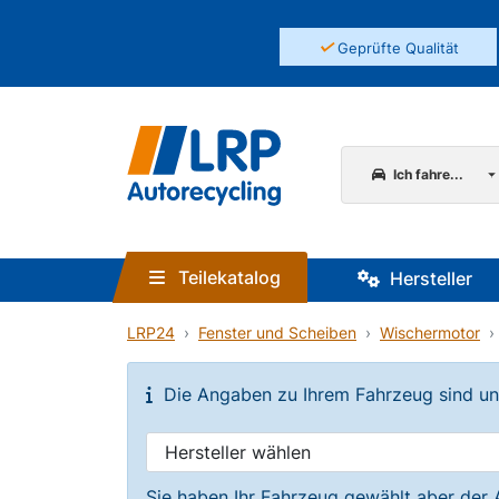
✓
Geprüfte Qualität
Ich fahre...
Teilekatalog
Hersteller
LRP24
Fenster und Scheiben
Wischermotor
Die Angaben zu Ihrem Fahrzeug sind unvo
Sie haben Ihr Fahrzeug gewählt aber der 