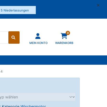
✓
5 Niederlassungen
0
MEIN KONTO
WARENKORB
14
er Kategorie
Wischermotor
.