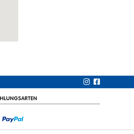
3 ATB
3 ATE
3 BBH
3 BAG
3 AZM
3 AZR
3 BCS
3 AZG
AHLUNGSARTEN
3 BAA
3 BCG
3 BCS