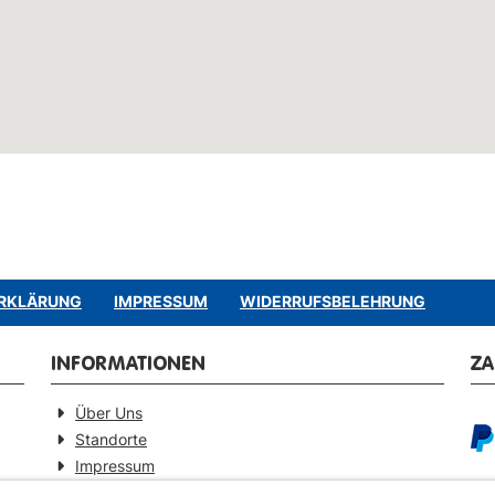
Megane 2.0 140 CVT
140 PS
07/2012 -
333
Megane 2.0 140 CVT Coupe
140 PS
02/2012 -
333
Megane Coupe
132 PS
06/2017 -
333
Megane Coupe dCi 165 FAP
165 PS
04/2015 -
333
Megane Coupe Energy dCi
130 PS
06/2017 -
333
130 FAP Start & Stop
Megane Coupe Energy TCe
115 PS
06/2017 -
333
115 Start & Stop
333
RKLÄRUNG
IMPRESSUM
WIDERRUFSBELEHRUNG
Megane Coupe TCe
265 PS
06/2017 -
333
INFORMATIONEN
Z
Megane Coupe TCe 190 Start
190 PS
10/2013 -
333
& Stop
Über Uns
Megane Coupe TCe 220 Start
220 PS
06/2017 -
333
Standorte
& Stop
Impressum
Megane Coupe TCe 275
273 PS
02/2017 -
333
Barrierefreiheitserklärung