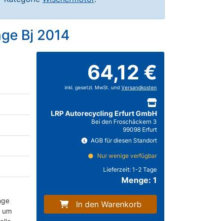
nge Bj 2014
64,12 €
inkl. gesetzl. MwSt. und
Versandkosten
LRP Autorecycling Erfurt GmbH
Bei den Froschäckern 3
99098 Erfurt
AGB für diesen Standort
Nur wenige verfügbar
Lieferzeit:
1-2 Tage
Menge: 1
nge
In den Warenkorb
h um