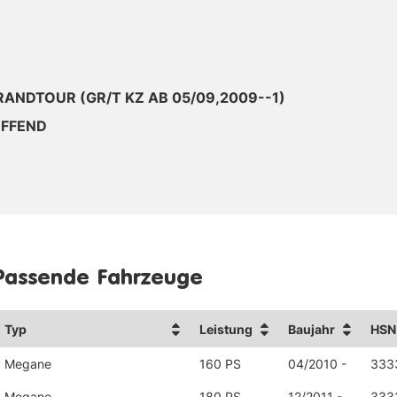
GRANDTOUR (GR/T KZ AB 05/09,2009--1)
EFFEND
Passende Fahrzeuge
Typ
Leistung
Baujahr
HSN
Megane
160 PS
04/2010 -
333
Megane
180 PS
12/2011 -
333