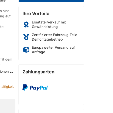
alle
n sind
Ihre Vorteile
ung auf
g
Ersatzteilverkauf mit
tte
Gewährleistung
Zertifizierter Fahrzeug Teile
Demontagebetrieb
Europaweiter Versand auf
Anfrage
 mit dem
r
Zahlungsarten
sionen zu
altigkeit