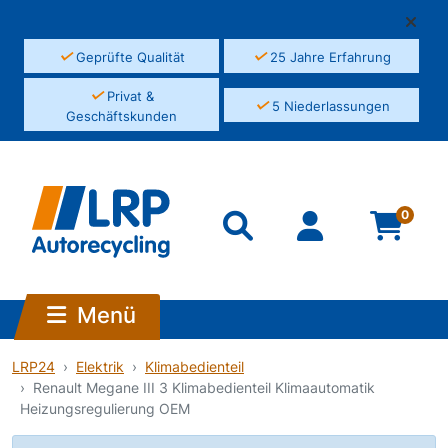
✓
✓
Geprüfte Qualität
25 Jahre Erfahrung
✓
Privat &
✓
5 Niederlassungen
Geschäftskunden
0
Menü
LRP24
Elektrik
Klimabedienteil
Renault Megane III 3 Klimabedienteil Klimaautomatik
Heizungsregulierung OEM