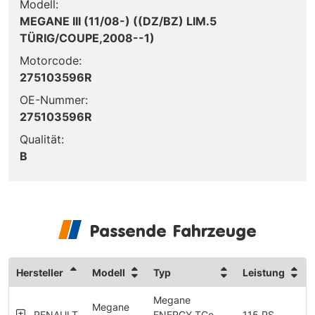
Modell:
MEGANE III (11/08-) ((DZ/BZ) LIM.5
TÜRIG/COUPE,2008--1)
Motorcode:
275103596R
OE-Nummer:
275103596R
Qualität:
B
Passende Fahrzeuge
Hersteller
Modell
Typ
Leistung
Megane
Megane
RENAULT
ENERGY TCe
115 PS