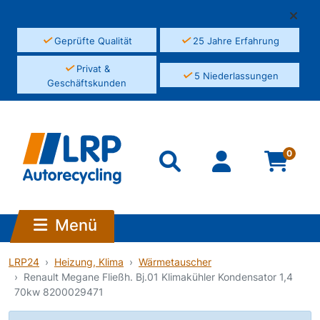
✓
✓
Geprüfte Qualität
25 Jahre Erfahrung
✓
Privat &
✓
5 Niederlassungen
Geschäftskunden
0
Menü
LRP24
Heizung, Klima
Wärmetauscher
Renault Megane Fließh. Bj.01 Klimakühler Kondensator 1,4
70kw 8200029471