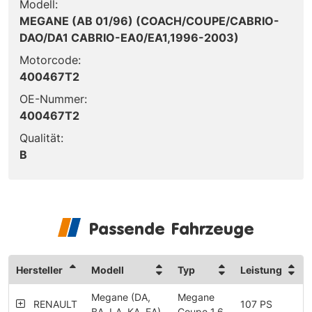
Modell:
MEGANE (AB 01/96) (COACH/COUPE/CABRIO-
DAO/DA1 CABRIO-EA0/EA1,1996-2003)
Motorcode:
400467T2
OE-Nummer:
400467T2
Qualität:
B
Passende Fahrzeuge
Hersteller
Modell
Typ
Leistung
Megane (DA,
Megane
RENAULT
107 PS
BA, LA, KA, EA)
Coupe 1.6