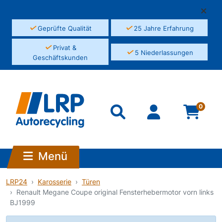
✓
✓
Geprüfte Qualität
25 Jahre Erfahrung
✓
Privat &
✓
5 Niederlassungen
Geschäftskunden
0
Menü
LRP24
Karosserie
Türen
Renault Megane Coupe original Fensterhebermotor vorn links
BJ1999