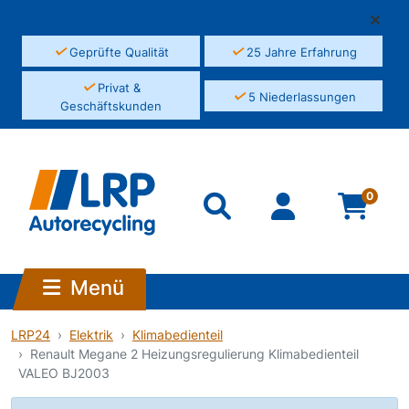
✓
✓
Geprüfte Qualität
25 Jahre Erfahrung
✓
Privat &
✓
5 Niederlassungen
Geschäftskunden
0
Menü
LRP24
Elektrik
Klimabedienteil
Renault Megane 2 Heizungsregulierung Klimabedienteil
VALEO BJ2003