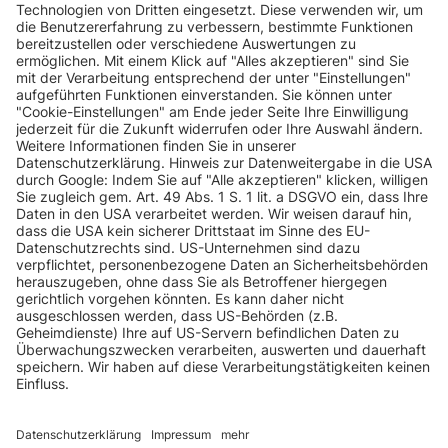
Laguna 2.0
RENAULT
Laguna (G)
170 PS
Turbo
RENAULT
Laguna (G)
Laguna 2.2 dCi
140 PS
Laguna 2.2 dCi
RENAULT
Laguna (G)
140 PS
FAP
INFORMATIONEN
RENAULT
Laguna (G)
Laguna 3.0 V6
207 PS
KUNDENSERVICE
Laguna
RENAULT
Laguna (G)
107 PS
Grandtour 1.6
INFORMATIONEN
Laguna
RENAULT
Laguna (G)
Grandtour 1.6
112 PS
16V
ZAHLUNGSARTEN
Laguna
RENAULT
Laguna (G)
116 PS
Grandtour 1.8
KONTAKT
Laguna
RENAULT
Laguna (G)
120 PS
Grandtour 1.8
GEPRÜFTE QUALITÄT