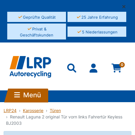
✓
✓
Geprüfte Qualität
25 Jahre Erfahrung
✓
Privat &
✓
5 Niederlassungen
Geschäftskunden
0
Menü
LRP24
Karosserie
Türen
Renault Laguna 2 original Tür vorn links Fahrertür Keyless
BJ2003