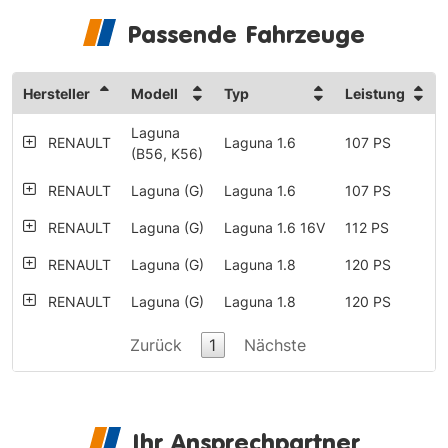
Passende Fahrzeuge
Hersteller
Modell
Typ
Leistung
Laguna
RENAULT
Laguna 1.6
107 PS
(B56, K56)
RENAULT
Laguna (G)
Laguna 1.6
107 PS
RENAULT
Laguna (G)
Laguna 1.6 16V
112 PS
RENAULT
Laguna (G)
Laguna 1.8
120 PS
RENAULT
Laguna (G)
Laguna 1.8
120 PS
RENAULT
Laguna (G)
Laguna 1.8
116 PS
Zurück
1
Nächste
Laguna 1.8
RENAULT
Laguna (G)
116 PS
Automatik
RENAULT
Laguna (G)
Laguna 1.9 dCi
120 PS
Ihr Ansprechpartner