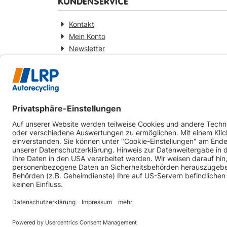
KUNDENSERVICE
Kontakt
Mein Konto
Newsletter
Widerrufsformular
KONTAKT
Webseitenbetreiber
LRP-Autorecycling Magdeburg GmbH
Am Zweigkanal 9
39126 Magdeburg
0391-5441930
info@lrp-autorecycling-magdeburg.de