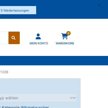
✓
5 Niederlassungen
0
MEIN KONTO
WARENKORB
1132B
er Kategorie
Wärmetauscher
.