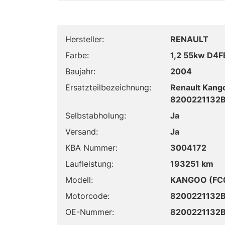
Hersteller:
RENAULT
Farbe:
1,2 55kw D4F
Baujahr:
2004
Ersatzteilbezeichnung:
Renault Kang
8200221132
Selbstabholung:
Ja
Versand:
Ja
KBA Nummer:
3004172
Laufleistung:
193251 km
Modell:
KANGOO (FC0
Motorcode:
8200221132
OE-Nummer:
8200221132