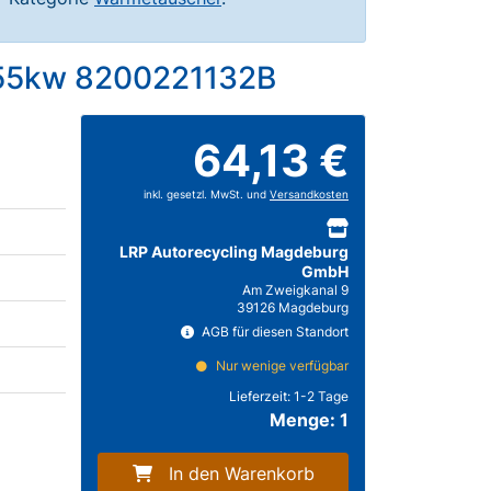
2 55kw 8200221132B
64,13 €
inkl. gesetzl. MwSt. und
Versandkosten
LRP Autorecycling Magdeburg
GmbH
Am Zweigkanal 9
39126 Magdeburg
AGB für diesen Standort
Nur wenige verfügbar
Lieferzeit:
1-2 Tage
Menge: 1
In den Warenkorb