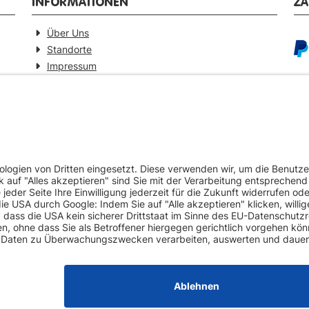
INFORMATIONEN
Z
Über Uns
Standorte
Impressum
Barrierefreiheitserklärung
GEPRÜFTE QUALITÄT
VE
Ersatzteilverkauf mit Gewährleistung
Pa
Zertifizierter Fahrzeug-Demontagebetrieb
Umweltschonende Werkstattentsorgungen
Europaweiter Versand (auf Anfrage)
Mehr als 20 Jahre Erfahrung