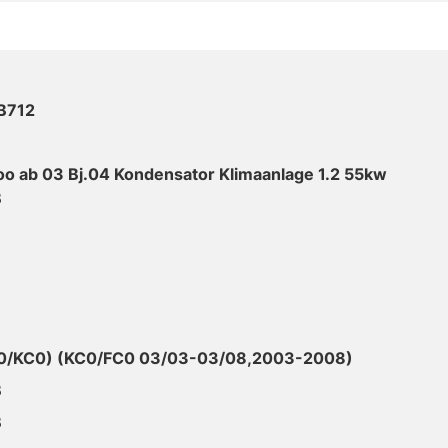
B712
oo ab 03 Bj.04 Kondensator Klimaanlage 1.2 55kw
B
/KC0) (KC0/FC0 03/03-03/08,2003-2008)
B
B