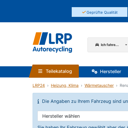
✓
Geprüfte Qualität
Ich fahre...
Teilekatalog
Hersteller
LRP24
Heizung, Klima
Wärmetauscher
Rena
Die Angaben zu Ihrem Fahrzeug sind unvo
Sie haben Ihr Fahrzeug gewählt aber der 