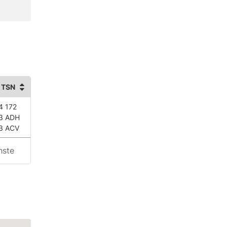
 TSN
4 172
3 ADH
3 ACV
hste