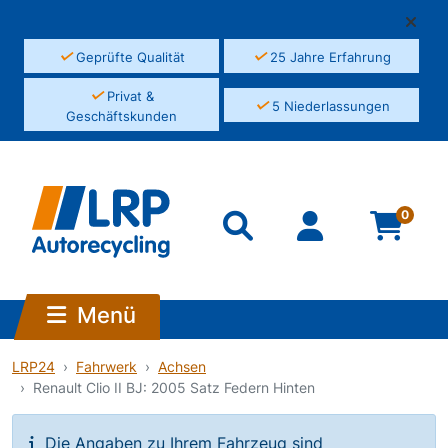
✓
✓
Geprüfte Qualität
25 Jahre Erfahrung
✓
Privat &
✓
5 Niederlassungen
Geschäftskunden
0
Menü
LRP24
Fahrwerk
Achsen
Renault Clio II BJ: 2005 Satz Federn Hinten
Die Angaben zu Ihrem Fahrzeug sind