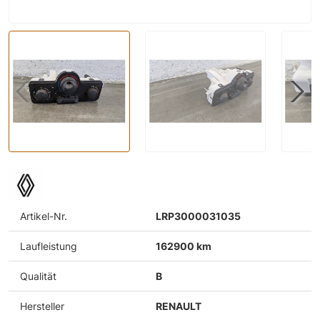
Artikel-Nr.
LRP3000031035
Laufleistung
162900 km
Qualität
B
Hersteller
RENAULT