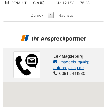
RENAULT
Clio (R)
Clio 1.2 16V
75 PS
Zurück
1
Nächste
Ihr Ansprechpartner
LRP Magdeburg
magdeburg@lrp-
autorecycling.de
0391 5441930