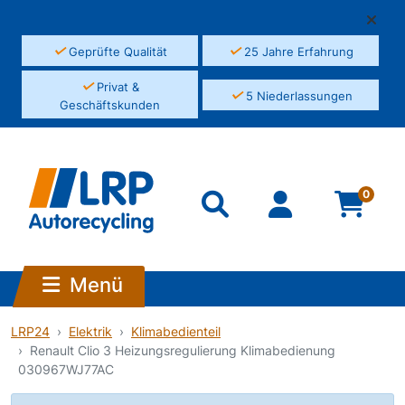
✓
✓
Geprüfte Qualität
25 Jahre Erfahrung
✓
Privat &
✓
5 Niederlassungen
Geschäftskunden
0
Menü
LRP24
Elektrik
Klimabedienteil
Renault Clio 3 Heizungsregulierung Klimabedienung
030967WJ77AC