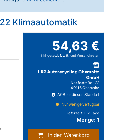
322 Klimaautomatik
54,63 €
inkl. gesetzl. MwSt. und
Versandkosten
LRP Autorecycling Chemnitz
GmbH
Neefestraße 122
09116 Chemnitz
AGB für diesen Standort
Nur wenige verfügbar
Lieferzeit:
1-2 Tage
Menge: 1
,
In den Warenkorb