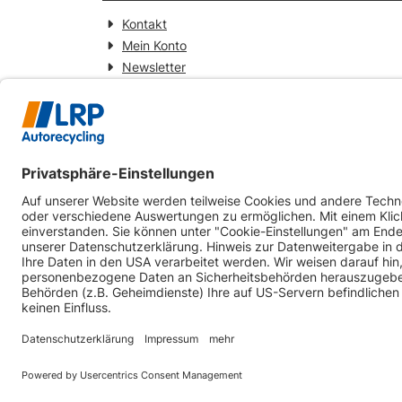
Kontakt
Mein Konto
Newsletter
Widerrufsformular
KONTAKT
Webseitenbetreiber
LRP-Autorecycling Magdeburg GmbH
Am Zweigkanal 9
39126 Magdeburg
0391-5441930
info@lrp-autorecycling-magdeburg.de