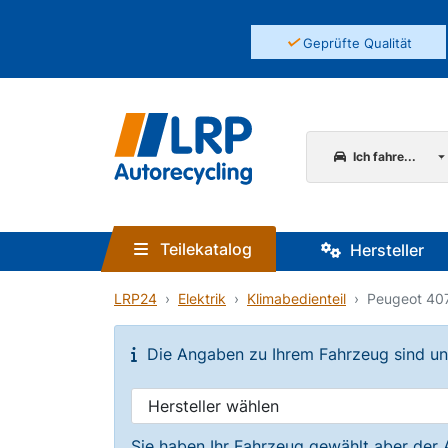
✓
Geprüfte Qualität
Ich fahre...
Teilekatalog
Hersteller
LRP24
Elektrik
Klimabedienteil
Peugeot 407
Die Angaben zu Ihrem Fahrzeug sind unvo
Sie haben Ihr Fahrzeug gewählt aber der 