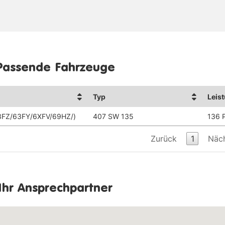
Passende Fahrzeuge
Typ
Leis
3FZ/63FY/6XFV/69HZ/)
407 SW 135
136 
Zurück
1
Näc
Ihr Ansprechpartner