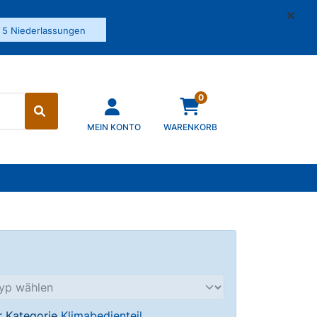
✓
5 Niederlassungen
0
MEIN KONTO
WARENKORB
er Kategorie
Klimabedienteil
.