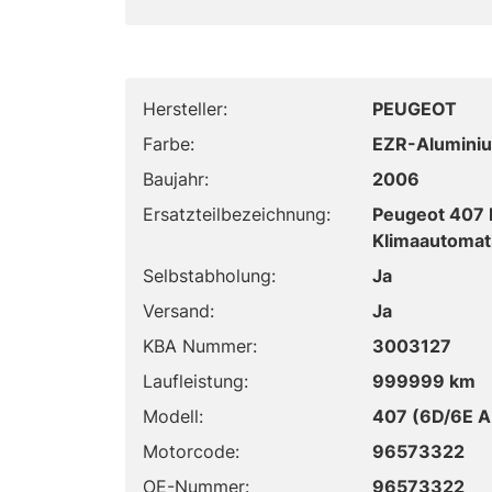
Hersteller:
PEUGEOT
Farbe:
EZR-Alumini
Baujahr:
2006
Ersatzteilbezeichnung:
Peugeot 407 
Klimaautomat
Selbstabholung:
Ja
Versand:
Ja
KBA Nummer:
3003127
Laufleistung:
999999 km
Modell:
407 (6D/6E A
Motorcode:
96573322
OE-Nummer:
96573322