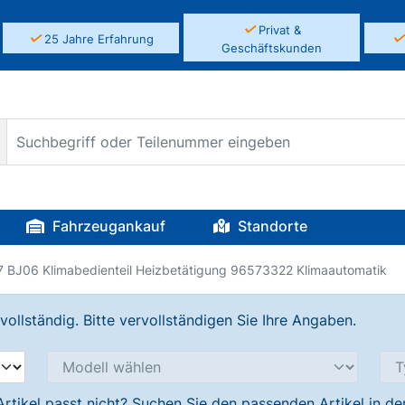
✓
Privat &
✓
25 Jahre Erfahrung
Geschäftskunden
Fahrzeugankauf
Standorte
 BJ06 Klimabedienteil Heizbetätigung 96573322 Klimaautomatik
llständig. Bitte vervollständigen Sie Ihre Angaben.
Artikel passt nicht? Suchen Sie den passenden Artikel in d