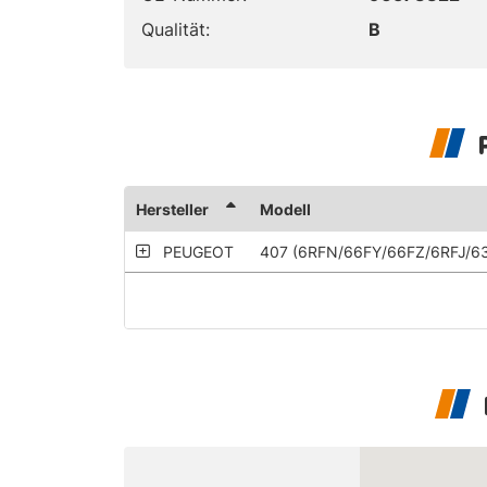
Qualität:
B
Hersteller
Modell
PEUGEOT
407 (6RFN/66FY/66FZ/6RFJ/6