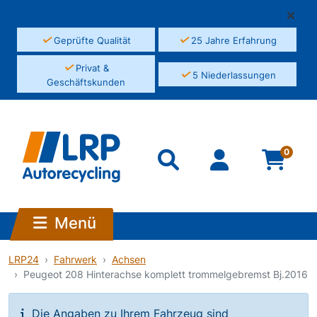
✓
✓
Geprüfte Qualität
25 Jahre Erfahrung
✓
Privat &
✓
5 Niederlassungen
Geschäftskunden
0
Menü
LRP24
Fahrwerk
Achsen
Peugeot 208 Hinterachse komplett trommelgebremst Bj.2016
Die Angaben zu Ihrem Fahrzeug sind