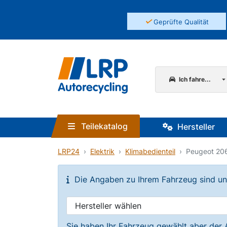
✓
Geprüfte Qualität
Ich fahre...
Teilekatalog
Hersteller
LRP24
Elektrik
Klimabedienteil
Peugeot 206
Die Angaben zu Ihrem Fahrzeug sind unvo
Sie haben Ihr Fahrzeug gewählt aber der 