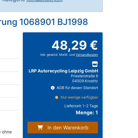
erung 1068901 BJ1998
48,29 €
inkl. gesetzl. MwSt. und
Versandkosten
LRP Autorecycling Leipzig GmbH
Priesterstraße 6
04509 Krostitz
AGB für diesen Standort
Nur wenige verfügbar
Lieferzeit:
1-2 Tage
Menge: 1
In den Warenkorb
e ohne