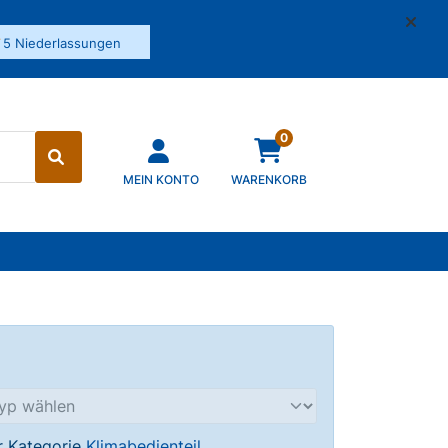
✓
5 Niederlassungen
0
MEIN KONTO
WARENKORB
8
er Kategorie
Klimabedienteil
.