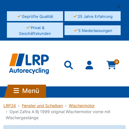
✓
✓
Geprüfte Qualität
25 Jahre Erfahrung
✓
Privat &
✓
5 Niederlassungen
Geschäftskunden
0
Menü
LRP24
Fenster und Scheiben
Wischermotor
Opel Zafira A Bj 1999 original Wischermotor vorne mit
Wischergestänge