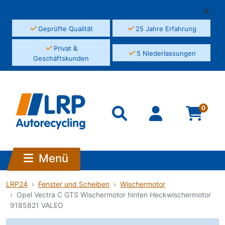
✓
✓
Geprüfte Qualität
25 Jahre Erfahrung
✓
Privat &
✓
5 Niederlassungen
Geschäftskunden
0
Menü
LRP24
Fenster und Scheiben
Wischermotor
Opel Vectra C GTS Wischermotor hinten Heckwischermotor
9185821 VALEO