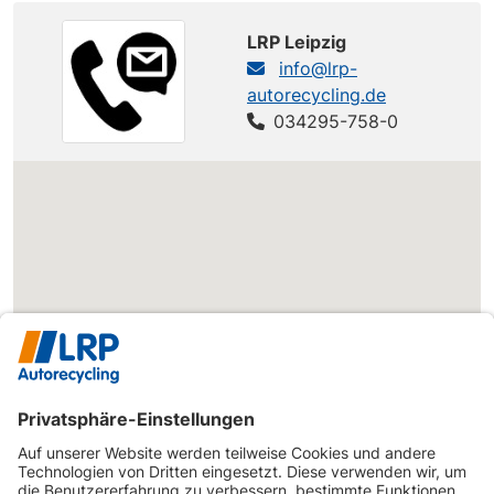
CITROEN
Jumpy
Jumpy
116 PS
LRP Leipzig
info@lrp-
CITROEN
Jumpy
Jumpy
95 PS
autorecycling.de
CITROEN
Spacetourer
Spacetourer
150 PS
034295-758-0
CITROEN
Spacetourer
Spacetourer
116 PS
CITROEN
Spacetourer
Spacetourer
120 PS
CITROEN
Spacetourer
Spacetourer
177 PS
Spacetourer
CITROEN
Spacetourer
M 1.6 BlueHDi
100 PS
100
Spacetourer
CITROEN
Spacetourer
M 1.6 BlueHDi
95 PS
95
OPEL
Combo
Combo Cargo
102 PS
OPEL
Combo
Combo Cargo
130 PS