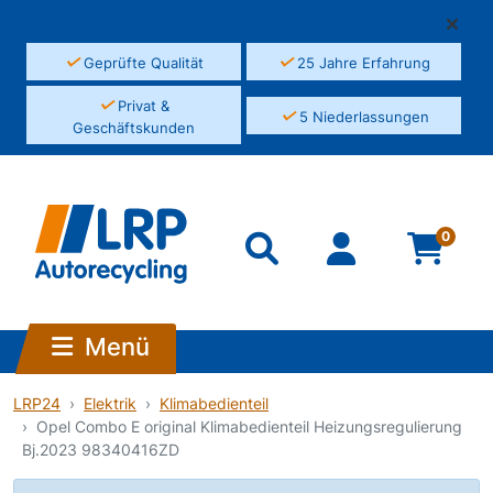
✓
✓
Geprüfte Qualität
25 Jahre Erfahrung
✓
Privat &
✓
5 Niederlassungen
Geschäftskunden
0
Menü
LRP24
Elektrik
Klimabedienteil
Opel Combo E original Klimabedienteil Heizungsregulierung
Bj.2023 98340416ZD