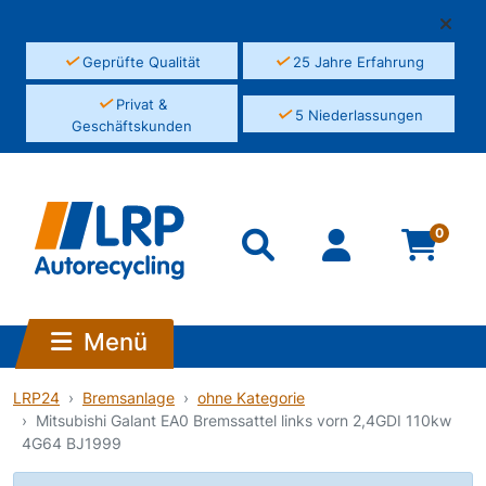
✓
✓
Geprüfte Qualität
25 Jahre Erfahrung
✓
Privat &
✓
5 Niederlassungen
Geschäftskunden
0
Menü
LRP24
Bremsanlage
ohne Kategorie
Mitsubishi Galant EA0 Bremssattel links vorn 2,4GDI 110kw
4G64 BJ1999