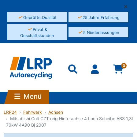
✓
✓
Geprüfte Qualität
25 Jahre Erfahrung
✓
Privat &
✓
5 Niederlassungen
Geschäftskunden
0
Menü
LRP24
Fahrwerk
Achsen
Mitsubishi Colt CZT orig Hinterachse 4 Loch Scheibe ABS 1,3l
70kW 4A90 Bj 2007