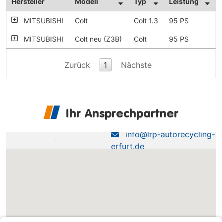
Hersteller
Modell
Typ
Leistung
MITSUBISHI
Colt
Colt 1.3
95 PS
MITSUBISHI
Colt neu (Z3B)
Colt
95 PS
Zurück
1
Nächste
Ihr Ansprechpartner
LRP Erfurt
info@lrp-autorecycling-
erfurt.de
0361-493490