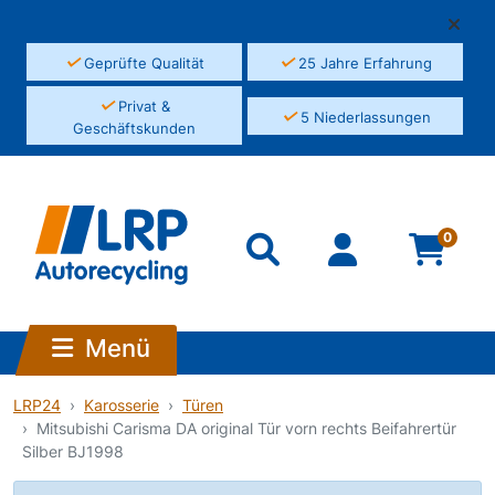
✓
✓
Geprüfte Qualität
25 Jahre Erfahrung
✓
Privat &
✓
5 Niederlassungen
Geschäftskunden
0
Menü
LRP24
Karosserie
Türen
Mitsubishi Carisma DA original Tür vorn rechts Beifahrertür
Silber BJ1998