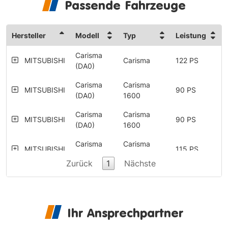
Passende Fahrzeuge
Hersteller
Modell
Typ
Leistung
Carisma
MITSUBISHI
Carisma
122 PS
(DA0)
Carisma
Carisma
MITSUBISHI
90 PS
(DA0)
1600
Carisma
Carisma
MITSUBISHI
90 PS
(DA0)
1600
Carisma
Carisma
MITSUBISHI
115 PS
(DA0)
1800
Zurück
1
Nächste
Carisma
Carisma
MITSUBISHI
115 PS
(DA0)
1800
Carisma
Carisma
MITSUBISHI
90 PS
Ihr Ansprechpartner
(DA0)
1900 TD