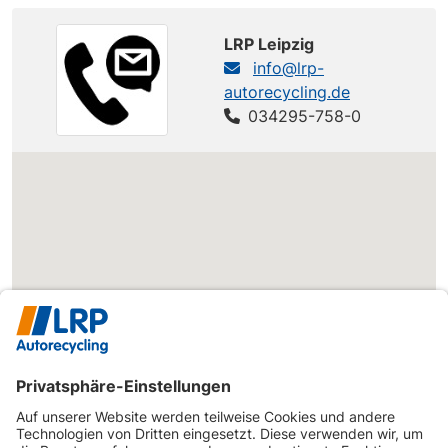
Carisma
Carisma
MITSUBISHI
90 PS
(DA0)
1900 TD
LRP Leipzig
Carisma
info@lrp-
MITSUBISHI
Carisma GDI
122 PS
(DA0)
autorecycling.de
034295-758-0