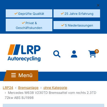
✓
✓
Geprüfte Qualität
25 Jahre Erfahrung
✓
Privat &
✓
5 Niederlassungen
Geschäftskunden
0
Menü
LRP24
Bremsanlage
ohne Kategorie
Mercedes W638 V230TD Bremssattel vorn rechts 2.3TD
72kw ABS BJ1998