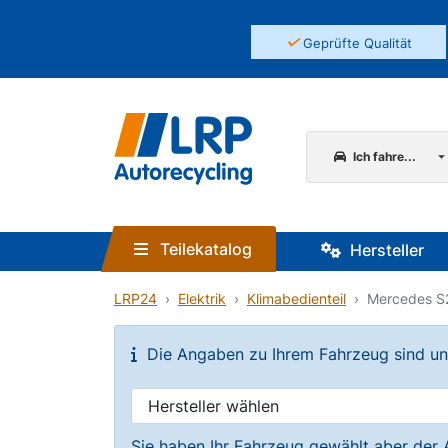
✓
Geprüfte Qualität
Ich fahre...
Teilekatalog
Hersteller
LRP24
Elektrik
Klimabedienteil
Mercedes S2
Die Angaben zu Ihrem Fahrzeug sind unvo
Sie haben Ihr Fahrzeug gewählt aber der 