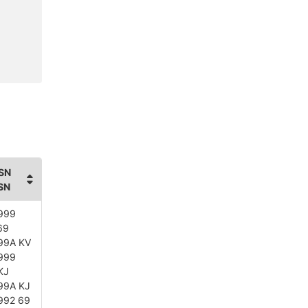
SN
SN
999
69
99A KV
999
KJ
99A KJ
992 69