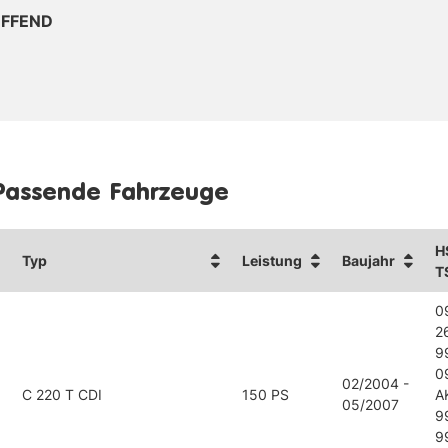
EFFEND
Passende Fahrzeuge
H
Typ
Leistung
Baujahr
T
0
2
9
0
02/2004 -
C 220 T CDI
150 PS
A
05/2007
9
9