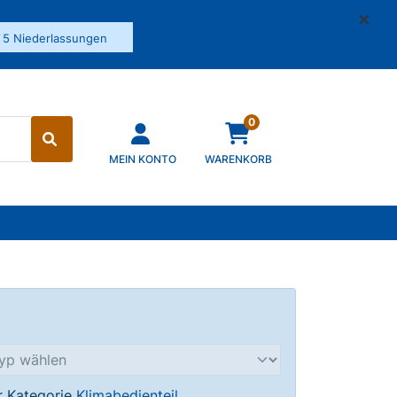
✓
5 Niederlassungen
0
MEIN KONTO
WARENKORB
er Kategorie
Klimabedienteil
.