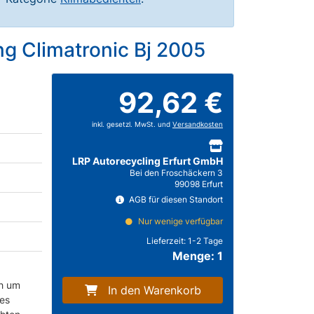
g Climatronic Bj 2005
92,62 €
inkl. gesetzl. MwSt. und
Versandkosten
LRP Autorecycling Erfurt GmbH
Bei den Froschäckern 3
99098 Erfurt
AGB für diesen Standort
Nur wenige verfügbar
Lieferzeit:
1-2 Tage
Menge: 1
ch um
In den Warenkorb
 es