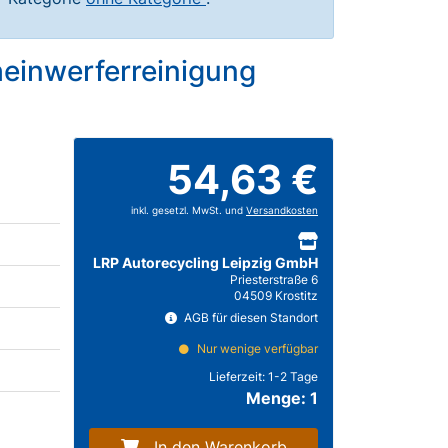
heinwerferreinigung
54,63 €
inkl. gesetzl. MwSt. und
Versandkosten
LRP Autorecycling Leipzig GmbH
Priesterstraße 6
04509 Krostitz
AGB für diesen Standort
Nur wenige verfügbar
Lieferzeit:
1-2 Tage
Menge: 1
In den Warenkorb