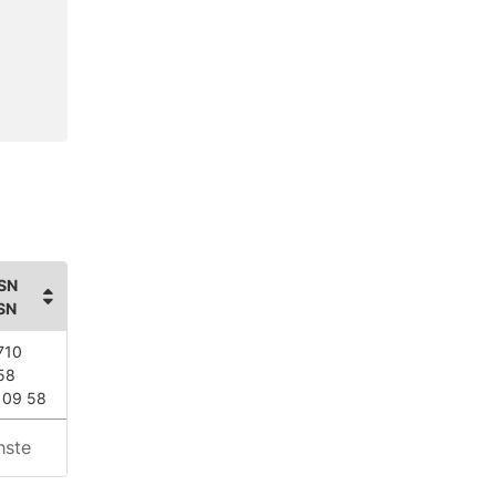
SN
SN
710
58
109 58
hste