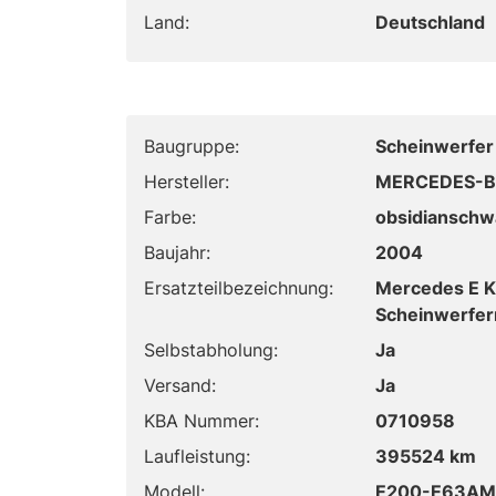
Land:
Deutschland
Baugruppe:
Scheinwerfer
Hersteller:
MERCEDES-B
Farbe:
obsidianschw
Baujahr:
2004
Ersatzteilbezeichnung:
Mercedes E Kl
Scheinwerfer
Selbstabholung:
Ja
Versand:
Ja
KBA Nummer:
0710958
Laufleistung:
395524 km
Modell:
E200-E63AMG