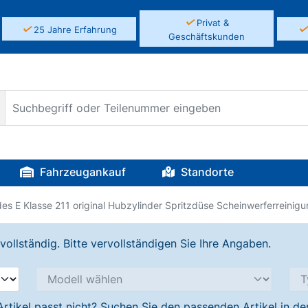
✓
Privat &
✓
25 Jahre Erfahrung
Geschäftskunden
Fahrzeugankauf
Standorte
es E Klasse 211 original Hubzylinder Spritzdüse Scheinwerferreinigu
llständig. Bitte vervollständigen Sie Ihre Angaben.
Artikel passt nicht? Suchen Sie den passenden Artikel in d