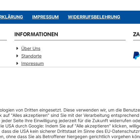
RKLÄRUNG
IMPRESSUM
WIDERRUFSBELEHRUNG
INFORMATIONEN
Z
Über Uns
Standorte
Impressum
Barrierefreiheitserklärung
GEPRÜFTE QUALITÄT
VE
Ersatzteilverkauf mit Gewährleistung
Pa
Zertifizierter Fahrzeug-Demontagebetrieb
Umweltschonende Werkstattentsorgungen
Europaweiter Versand (auf Anfrage)