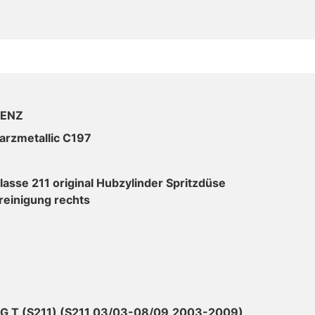
ENZ
arzmetallic C197
asse 211 original Hubzylinder Spritzdüse
reinigung rechts
 T (S211) (S211 03/03-08/09,2003-2009)