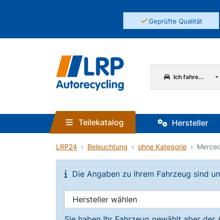
✓
Geprüfte Qualität
Ich fahre...
Teilekatalog
Hersteller
LRP24
Beleuchtung
ohne Kategorie
Merced
Die Angaben zu Ihrem Fahrzeug sind unvo
Sie haben Ihr Fahrzeug gewählt aber der 