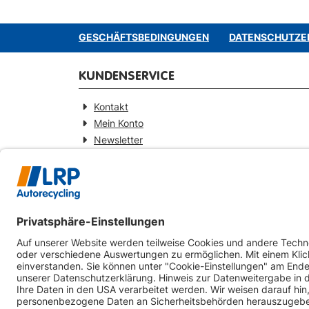
GESCHÄFTSBEDINGUNGEN
DATENSCHUTZE
KUNDENSERVICE
Kontakt
Mein Konto
Newsletter
Widerrufsformular
KONTAKT
Webseitenbetreiber
LRP-Autorecycling Magdeburg GmbH
Am Zweigkanal 9
39126 Magdeburg
0391-5441930