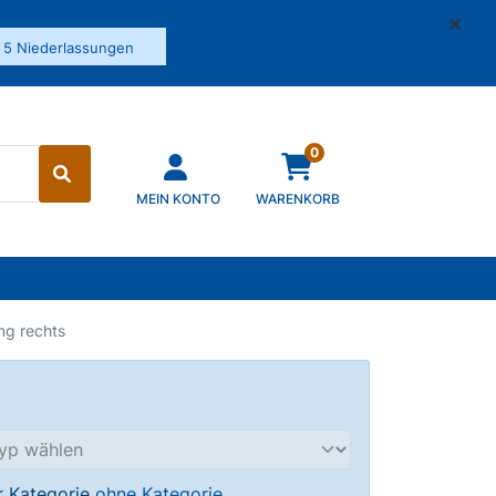
✓
5 Niederlassungen
0
MEIN KONTO
WARENKORB
ng rechts
er Kategorie
ohne Kategorie
.