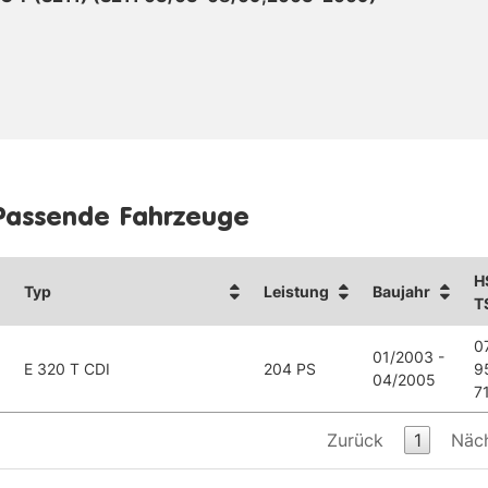
Passende Fahrzeuge
H
Typ
Leistung
Baujahr
T
0
01/2003 -
E 320 T CDI
204 PS
9
04/2005
7
Zurück
1
Näc