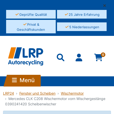
✓
✓
Geprüfte Qualität
25 Jahre Erfahrung
✓
Privat &
✓
5 Niederlassungen
Geschäftskunden
0
Menü
LRP24
Fenster und Scheiben
Wischermotor
Mercedes CLK C208 Wischermotor vorn Wischergestänge
0390241420 Scheibenwischer