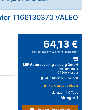
ator T166130370 VALEO
64,13 €
inkl. gesetzl. MwSt. und
Versandkosten
LRP Autorecycling Leipzig GmbH
Priesterstraße 6
04509 Krostitz
AGB für diesen Standort
Nur wenige verfügbar
Lieferzeit:
1-2 Tage
Menge: 1
In den Warenkorb