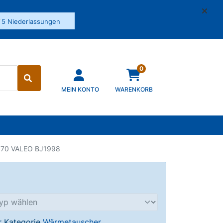
✓
5 Niederlassungen
0
MEIN KONTO
WARENKORB
370 VALEO BJ1998
er Kategorie
Wärmetauscher
.