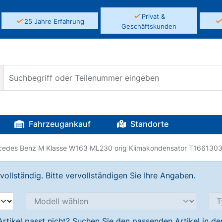
✓
Privat &
✓
25 Jahre Erfahrung
Geschäftskunden
Fahrzeugankauf
Standorte
cedes Benz M Klasse W163 ML230 orig Klimakondensator T166130
llständig. Bitte vervollständigen Sie Ihre Angaben.
Artikel passt nicht? Suchen Sie den passenden Artikel in d