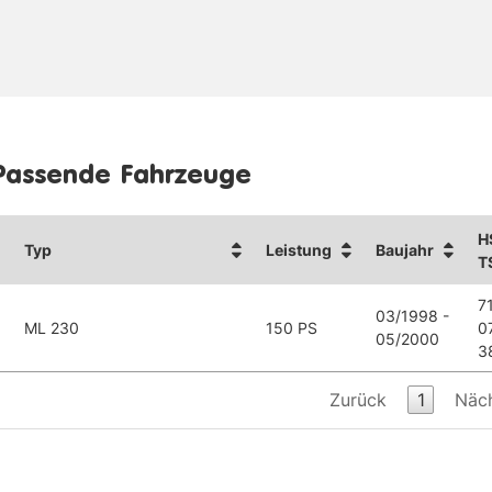
Passende Fahrzeuge
H
Typ
Leistung
Baujahr
T
7
03/1998 -
ML 230
150 PS
0
05/2000
3
Zurück
1
Näc