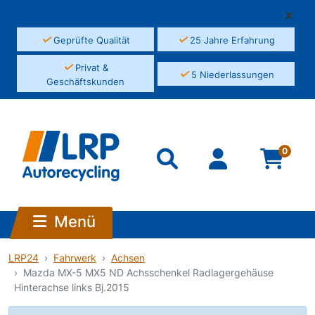
✓
✓
Geprüfte Qualität
25 Jahre Erfahrung
✓
Privat &
✓
5 Niederlassungen
Geschäftskunden
0
Menü
LRP24
Fahrwerk
Achsen
Mazda MX-5 MX5 ND Achsschenkel Radlagergehäuse
Hinterachse links Bj.2015