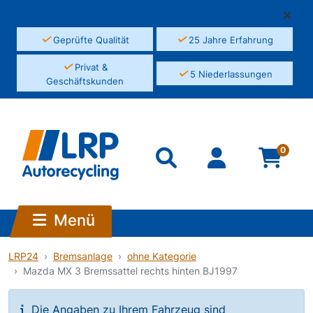
✓
✓
Geprüfte Qualität
25 Jahre Erfahrung
✓
Privat &
✓
5 Niederlassungen
Geschäftskunden
0
Menü
LRP24
Bremsanlage
ohne Kategorie
Mazda MX 3 Bremssattel rechts hinten BJ1997
Die Angaben zu Ihrem Fahrzeug sind