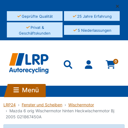
✓
✓
Geprüfte Qualität
25 Jahre Erfahrung
✓
Privat &
✓
5 Niederlassungen
Geschäftskunden
0
Menü
LRP24
Fenster und Scheiben
Wischermotor
Mazda 6 orig Wischermotor hinten Heckwischermotor Bj
2005 G21B67450A