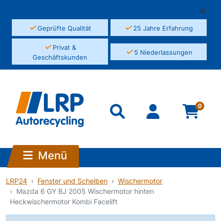
✓
✓
Geprüfte Qualität
25 Jahre Erfahrung
✓
Privat &
✓
5 Niederlassungen
Geschäftskunden
0
Menü
LRP24
Fenster und Scheiben
Wischermotor
Mazda 6 GY BJ 2005 Wischermotor hinten
Heckwischermotor Kombi Facelift