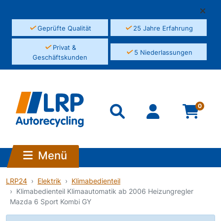
✓
✓
Geprüfte Qualität
25 Jahre Erfahrung
✓
Privat &
✓
5 Niederlassungen
Geschäftskunden
0
Menü
LRP24
Elektrik
Klimabedienteil
Klimabedienteil Klimaautomatik ab 2006 Heizungregler
Mazda 6 Sport Kombi GY