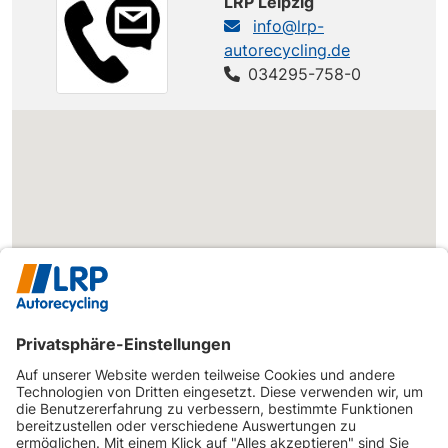
LRP Leipzig
info@lrp-
autorecycling.de
034295-758-0