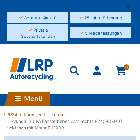
✓
✓
Geprüfte Qualität
25 Jahre Erfahrung
✓
Privat &
✓
5 Niederlassungen
Geschäftskunden
0
Menü
LRP24
Karosserie
Türen
Hyundai i10 PA Fensterheber vorn rechts 824040X010
elektrisch mit Motor BJ2009