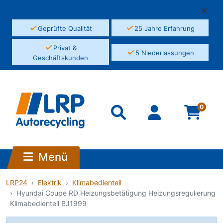
✓
✓
Geprüfte Qualität
25 Jahre Erfahrung
✓
Privat &
✓
5 Niederlassungen
Geschäftskunden
0
Menü
LRP24
Elektrik
Klimabedienteil
Hyundai Coupe RD Heizungsbetätigung Heizungsregulierung
Klimabedienteil BJ1999