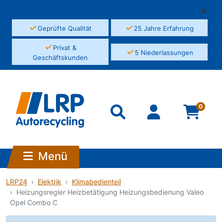
✓
✓
Geprüfte Qualität
25 Jahre Erfahrung
✓
Privat &
✓
5 Niederlassungen
Geschäftskunden
0
Menü
LRP24
Elektrik
Klimabedienteil
Heizungsregler Heizbetätigung Heizungsbedienung Valeo
Opel Combo C