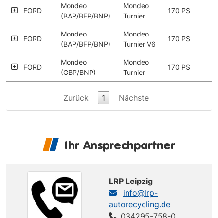
Mondeo
Mondeo
FORD
170 PS
(BAP/BFP/BNP)
Turnier
Mondeo
Mondeo
FORD
170 PS
(BAP/BFP/BNP)
Turnier V6
Mondeo
Mondeo
FORD
170 PS
(GBP/BNP)
Turnier
Zurück
1
Nächste
Ihr Ansprechpartner
LRP Leipzig
info@lrp-
autorecycling.de
034295-758-0