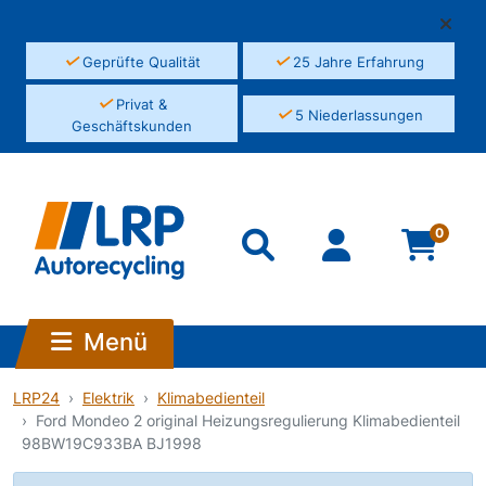
✓
✓
Geprüfte Qualität
25 Jahre Erfahrung
✓
Privat &
✓
5 Niederlassungen
Geschäftskunden
0
Menü
LRP24
Elektrik
Klimabedienteil
Ford Mondeo 2 original Heizungsregulierung Klimabedienteil
98BW19C933BA BJ1998