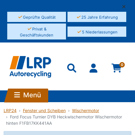
✓
✓
Geprüfte Qualität
25 Jahre Erfahrung
✓
Privat &
✓
5 Niederlassungen
Geschäftskunden
0
Menü
LRP24
Fenster und Scheiben
Wischermotor
Ford Focus Turnier DYB Heckwischermotor Wischermotor
hinten F1FB17KK441AA