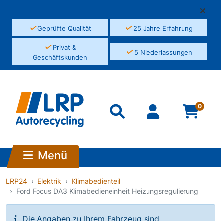
✓
✓
Geprüfte Qualität
25 Jahre Erfahrung
✓
Privat &
✓
5 Niederlassungen
Geschäftskunden
0
Menü
LRP24
Elektrik
Klimabedienteil
Ford Focus DA3 Klimabedieneinheit Heizungsregulierung
Die Angaben zu Ihrem Fahrzeug sind