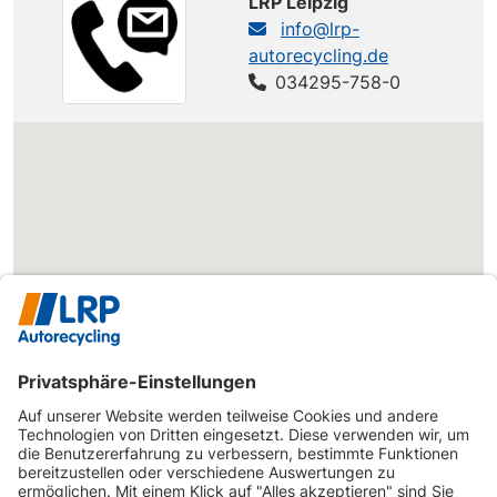
LRP Leipzig
info@lrp-
autorecycling.de
034295-758-0