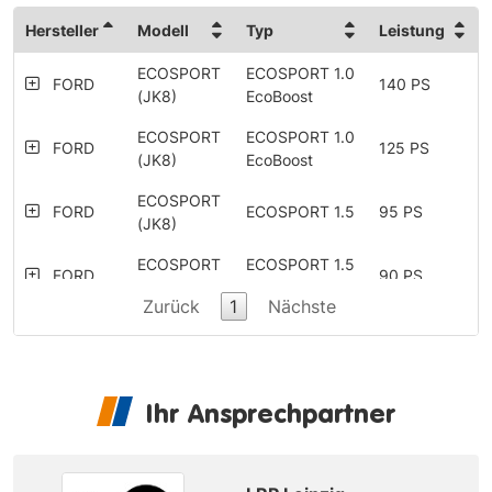
Hersteller
Modell
Typ
Leistung
ECOSPORT
ECOSPORT 1.0
FORD
140 PS
(JK8)
EcoBoost
ECOSPORT
ECOSPORT 1.0
FORD
125 PS
(JK8)
EcoBoost
ECOSPORT
FORD
ECOSPORT 1.5
95 PS
(JK8)
ECOSPORT
ECOSPORT 1.5
FORD
90 PS
(JK8)
TDCi
Zurück
1
Nächste
ECOSPORT
ECOSPORT 1.5
FORD
112 PS
(JK8)
Ti-VCT
Ihr Ansprechpartner