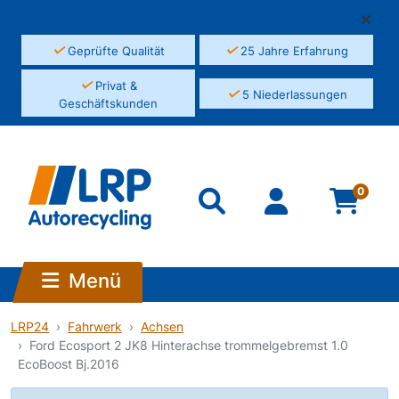
✓
✓
Geprüfte Qualität
25 Jahre Erfahrung
✓
Privat &
✓
5 Niederlassungen
Geschäftskunden
0
Menü
LRP24
Fahrwerk
Achsen
Ford Ecosport 2 JK8 Hinterachse trommelgebremst 1.0
EcoBoost Bj.2016