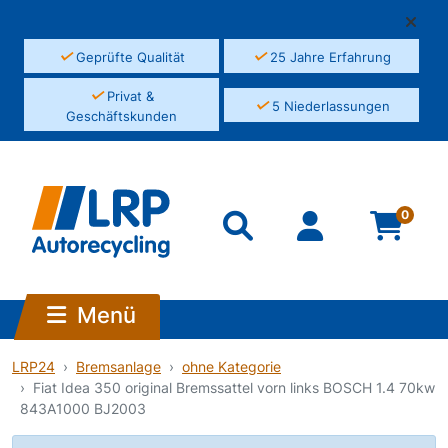
✓
✓
Geprüfte Qualität
25 Jahre Erfahrung
✓
Privat &
✓
5 Niederlassungen
Geschäftskunden
0
Menü
LRP24
Bremsanlage
ohne Kategorie
Fiat Idea 350 original Bremssattel vorn links BOSCH 1.4 70kw
843A1000 BJ2003