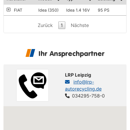
FIAT
Idea (350)
Idea 1.4 16V
95 PS
Zurück
1
Nächste
Ihr Ansprechpartner
LRP Leipzig
info@lrp-
autorecycling.de
034295-758-0